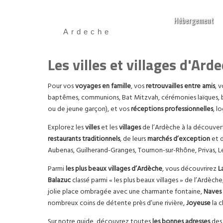
Hébergement
Ardeche
Les villes et villages d'Ard
Pour vos
voyages en famille
, vos
retrouvailles entre amis
, 
baptêmes, communions, Bat Mitzvah, cérémonies laïques, br
ou de jeune garçon), et vos
réceptions professionnelles
, l
Explorez les
villes
et les
villages
de l’Ardèche à la découver
restaurants traditionnels
, de leurs
marchés d’exception
et d
Aubenas, Guilherand-Granges, Tournon-sur-Rhône, Privas, Le
Parmi
les plus beaux villages d’Ardèche
, vous découvrirez
L
Balazuc
classé parmi « les plus beaux villages » de l’Ardèche
jolie place ombragée avec une charmante fontaine,
Naves
nombreux coins de détente près d’une rivière,
Joyeuse
la 
Sur notre guide, découvrez toutes
les bonnes adresses
des 