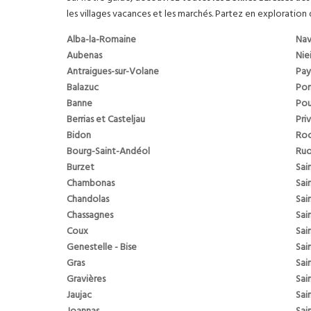
les villages vacances et les marchés. Partez en exploration 
Alba-la-Romaine
Nav
Aubenas
Nie
Antraigues-sur-Volane
Pay
Balazuc
Pon
Banne
Pou
Berrias et Casteljau
Pri
Bidon
Roc
Bourg-Saint-Andéol
Ru
Burzet
Sai
Chambonas
Sai
Chandolas
Sai
Chassagnes
Sai
Coux
Sai
Genestelle - Bise
Sai
Gras
Sai
Gravières
Sai
Jaujac
Sai