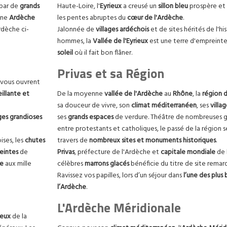
 par de
grands
Haute-Loire, l'
Eyrieux
a creusé un
sillon bleu
prospère et 
une
Ardèche
les pentes abruptes du
cœur de l'Ardèche
.
Ardèche ci-
Jalonnée de
villages
ardéchois
et de sites hérités de l'hi
hommes, la
Vallée de l'Eyrieux
est une terre d'empreinte
soleil
où il fait bon flâner.
Privas et sa Région
vous ouvrent
illante et
De la moyenne
vallée de l'Ardèche
au
Rhône
, la
région d
sa douceur de vivre, son
climat
méditerranéen
, ses
villa
es grandioses
ses
grands espaces
de verdure. Théâtre de nombreuses gu
entre protestants et catholiques, le passé de la région 
ses, les
chutes
travers de
nombreux sites et monuments historiques
.
eintes
de
Privas
, préfecture de l'Ardèche et
capitale mondiale
de 
ue
aux mille
célèbres
marrons glacés
bénéficie du titre de site remar
Ravissez vos papilles, lors d’un séjour dans
l’une des plus 
l’Ardèche
.
L'Ardèche Méridionale
neux
de la