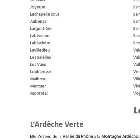
Joannas
Sai
Joyeuse
Sai
Lachapelle sous
Sai
Aubenas
Sai
Largentière
Sai
Labeaume
San
Lablachère
Sce
Lavilledieu
Val
Les Salelles
Val
Les Vans
Val
Loubaresse
Ver
Malbosc
Vil
Mercuer
Viv
Montréal
Vo
L
L'Ardèche Verte
Elle s'étend de la
Vallée du Rhône
à la
Montagne Ardéchoi