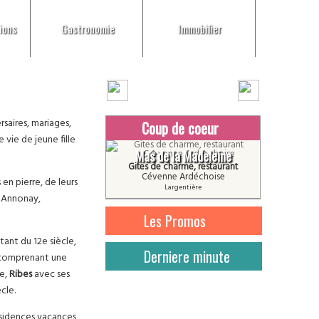
ions
Gastronomie
Immobilier
rsaires, mariages,
Coup de coeur
vie de jeune fille
Mas de la Madeleine
Gites de charme, restaurant
Cévenne Ardéchoise
 en pierre, de leurs
Largentière
Annonay,
Les Promos
ant du 12e siècle,
Derniere minute
omprenant une
he,
Ribes
avec ses
cle.
résidences vacances,