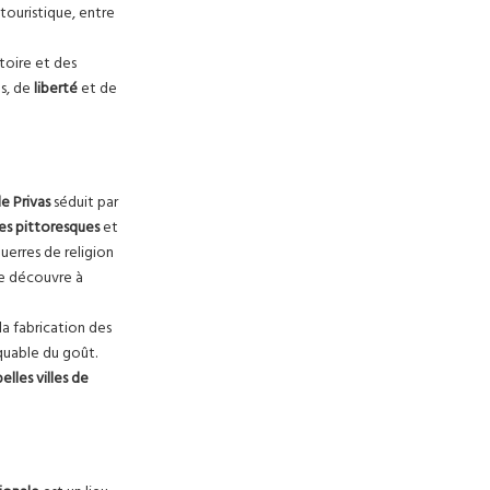
touristique, entre
stoire et des
s, de
liberté
et de
e Privas
séduit par
ges pittoresques
et
erres de religion
se découvre à
la fabrication des
quable du goût.
belles villes de