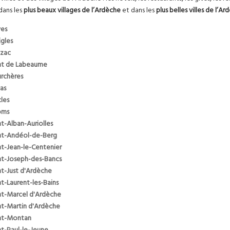
dans les
plus beaux villages de l’Ardèche
et dans les
plus belles villes de l’A
es
igles
zac
t de Labeaume
rchères
vas
les
oms
nt-Alban-Auriolles
nt-Andéol-de-Berg
nt-Jean-le-Centenier
nt-Joseph-des-Bancs
nt-Just d'Ardèche
nt-Laurent-les-Bains
nt-Marcel d'Ardèche
nt-Martin d'Ardèche
nt-Montan