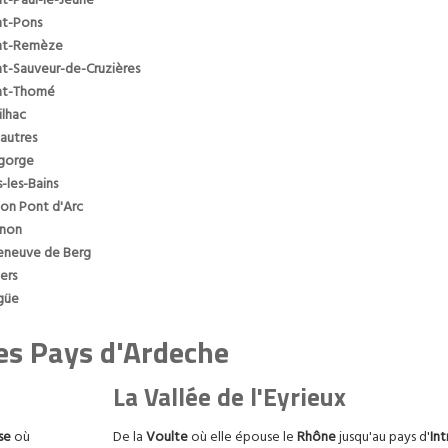
nt-Paul-le-Jeune
nt-Pons
nt-Remèze
nt-Sauveur-de-Cruzières
nt-Thomé
ilhac
autres
gorge
s-les-Bains
lon Pont d'Arc
non
leneuve de Berg
iers
güe
es Pays d'Ardeche
La Vallée de l'Eyrieux
se
où
De la
Voulte
où elle épouse le
Rhône
jusqu'au pays d'
In