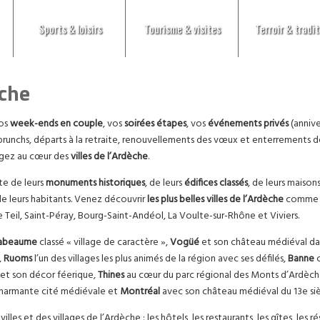
Sports & loisirs
Tourisme & visites
Terroir & tradit
eche
vos
week-ends en couple
, vos
soirées étapes
, vos
événements privés
(annive
unchs, départs à la retraite, renouvellements des vœux et enterrements de 
ogez au cœur des
villes de l’Ardèche
.
te de leurs
monuments historiques
, de leurs
édifices classés
, de leurs maisons
e leurs habitants. Venez découvrir
les plus belles villes de l’Ardèche
comme 
 Teil, Saint-Péray, Bourg-Saint-Andéol, La Voulte-sur-Rhône et Viviers.
abeaume
classé « village de caractère »,
Vogüé
et son château médiéval dat
,
Ruoms
l’un des villages les plus animés de la région avec ses défilés,
Banne
c
et son décor féerique,
Thines
au cœur du parc régional des Monts d’Ardèc
charmante cité médiévale et
Montréal
avec son château médiéval du 13e siè
villes et des villages de l’Ardèche : les hôtels, les restaurants, les gîtes, les 