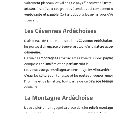
s'alternent plateaux et vallées. Ce pays fût souvent illustré
artistes
, inspirés par ces grandes étendues qui composent 
verdoyante et paisible
. Certains des plus beaux villages d’
trouvent.
Les Cévennes Ardéchoises
D'air, d'eau, de terre et de soleil, les
Cévennes Ardéchoises
les portes d'un
espace préservé
au cœur d'une
nature accue
généreuse
.
L'écrin des
montagnes
environnantes s'ouvre sur des
paysag
composés de
lumière
et de
parfums
subtils.
Les vieux
bourgs
, les
villages
anciens, les jolies
villes
ardéchoi
d'eau
, les
cultures
en terrasses et les
routes
sinueuses,
empr
l'homme et de la nature, font partie de ce
paysage féériq
couleurs.
La Montagne Ardéchoise
L'eau a pleinement gagné sa place dans les
reliefs montag