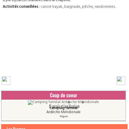
style byzantin réalisées dans la chapelle.
Activités conseillées
:
canoë
kayak
,
baignade
,
pêche
,
randonnées
.
Coup de coeur
Camping les Roches
Camping familial
Ardèche Méridionale
Vogue
Les Promos