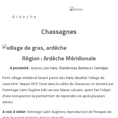
Ardeche
Chassagnes
Région : Ardèche M
éridionale
A proximité
: Assions,
Les Vans
,
Chambonas
,
Berrias
et
Casteljau
Petit village médiéval faisant partie des
Vans
, labellisé "village de
caractère" depuis 1973. Situé dans la vallée du Chassezac et dominé par
l'ermitage Saint-Eugène bâti sur une falaise calcaire, ayant fait l'objet
d'une restauration lui permettant de reprendre vie après plusieurs
siècles.
A voir, à visiter
: Ermitage Saint-Eugènes, reproduction de fresques de