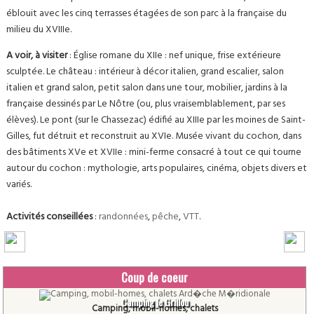
éblouit avec les cinq terrasses étagées de son parc à la française du
milieu du XVIIIe.
A voir, à visiter
: Église romane du XIIe : nef unique, frise extérieure
sculptée. Le château : intérieur à décor italien, grand escalier, salon
italien et grand salon, petit salon dans une tour, mobilier, jardins à la
française dessinés par Le Nôtre (ou, plus vraisemblablement, par ses
élèves). Le pont (sur le Chassezac) édifié au XIIIe par les moines de Saint-
Gilles, fut détruit et reconstruit au XVIe. Musée vivant du cochon, dans
des bâtiments XVe et XVIIe : mini-ferme consacré à tout ce qui tourne
autour du cochon : mythologie, arts populaires, cinéma, objets divers et
variés.
Activités conseillées
:
randonnées
,
pêche
,
VTT
.
Coup de coeur
Camping le Grillou
Camping, mobil-homes, chalets