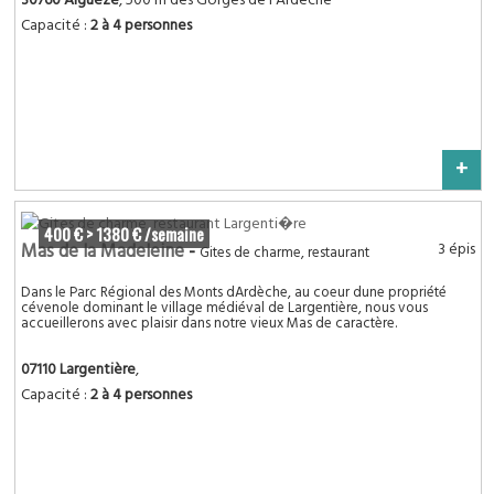
30760 Aigueze
, 500 m des Gorges de l'Ardèche
Capacité :
2 à 4 personnes
+
400 € > 1380 € /semaine
Mas de la Madeleine
-
3 épis
Gites de charme, restaurant
Dans le Parc Régional des Monts dArdèche, au coeur dune propriété
cévenole dominant le village médiéval de Largentière, nous vous
accueillerons avec plaisir dans notre vieux Mas de caractère.
07110 Largentière
,
Capacité :
2 à 4 personnes