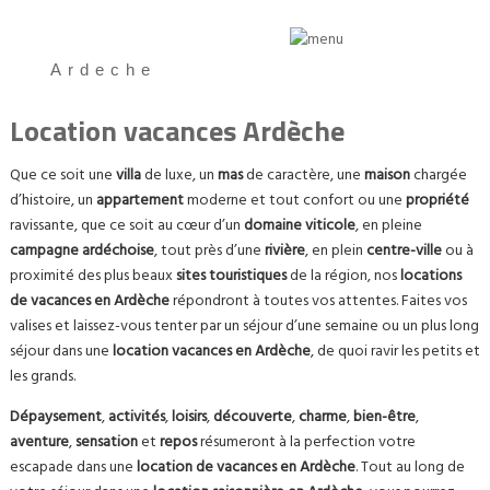
Ardeche
Location vacances Ardèche
Que ce soit une
villa
de luxe, un
mas
de caractère, une
maison
chargée
d’histoire, un
appartement
moderne et tout confort ou une
propriété
ravissante, que ce soit au cœur d’un
domaine viticole
, en pleine
campagne ardéchoise
, tout près d’une
rivière
, en plein
centre-ville
ou à
proximité des plus beaux
sites touristiques
de la région, nos
locations
de vacances en Ardèche
répondront à toutes vos attentes. Faites vos
valises et laissez-vous tenter par un séjour d’une semaine ou un plus long
séjour dans une
location vacances en Ardèche
, de quoi ravir les petits et
les grands.
Dépaysement
,
activités
,
loisirs
,
découverte
,
charme
,
bien-être
,
aventure
,
sensation
et
repos
résumeront à la perfection votre
escapade dans une
location de vacances en Ardèche
. Tout au long de