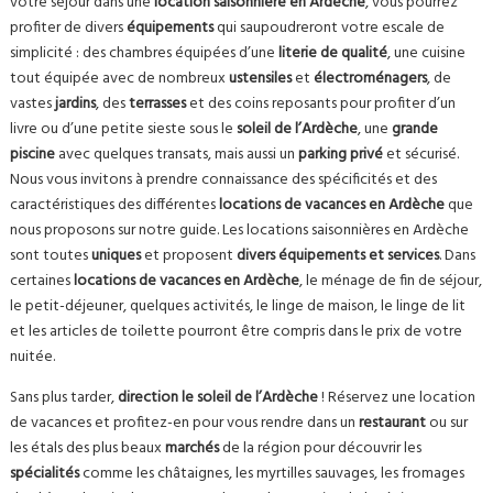
votre séjour dans une
location saisonnière en Ardèche
, vous pourrez
profiter de divers
équipements
qui saupoudreront votre escale de
simplicité : des chambres équipées d’une
literie de qualité
, une cuisine
tout équipée avec de nombreux
ustensiles
et
électroménagers
, de
vastes
jardins
, des
terrasses
et des coins reposants pour profiter d’un
livre ou d’une petite sieste sous le
soleil de l’Ardèche
, une
grande
piscine
avec quelques transats, mais aussi un
parking privé
et sécurisé.
Nous vous invitons à prendre connaissance des spécificités et des
caractéristiques des différentes
locations de vacances en Ardèche
que
nous proposons sur notre guide. Les locations saisonnières en Ardèche
sont toutes
uniques
et proposent
divers équipements et services
. Dans
certaines
locations de vacances en Ardèche
, le ménage de fin de séjour,
le petit-déjeuner, quelques activités, le linge de maison, le linge de lit
et les articles de toilette pourront être compris dans le prix de votre
nuitée.
Sans plus tarder,
direction le soleil de l’Ardèche
! Réservez une location
de vacances et profitez-en pour vous rendre dans un
restaurant
ou sur
les étals des plus beaux
marchés
de la région pour découvrir les
spécialités
comme les châtaignes, les myrtilles sauvages, les fromages