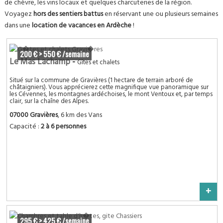
de chèvre, les vins locaux et quelques charcuteries de la région.
Voyagez
hors des sentiers battus
en réservant une ou plusieurs semaines
dans une
location de vacances en Ardèche
!
200 € > 550 € /semaine
Le Mas Lachamp
-
Gîtes et chalets
Situé sur la commune de Gravières (1 hectare de terrain arboré de
châtaigniers). Vous apprécierez cette magnifique vue panoramique sur
les Cévennes, les montagnes ardéchoises, le mont Ventoux et, par temps
clair, sur la chaîne des Alpes.
07000 Gravières
, 6 km des Vans
Capacité :
2 à 6 personnes
+
295 € > 425 € /semaine