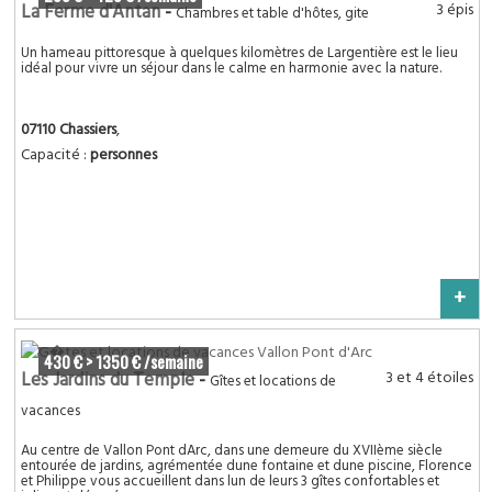
La Ferme d'Antan
-
3 épis
Chambres et table d'hôtes, gite
Un hameau pittoresque à quelques kilomètres de Largentière est le lieu
idéal pour vivre un séjour dans le calme en harmonie avec la nature.
07110 Chassiers
,
Capacité :
personnes
+
430 € > 1350 € /semaine
Les Jardins du Temple
-
3 et 4 étoiles
Gîtes et locations de
vacances
Au centre de Vallon Pont dArc, dans une demeure du XVIIème siècle
entourée de jardins, agrémentée dune fontaine et dune piscine, Florence
et Philippe vous accueillent dans lun de leurs 3 gîtes confortables et