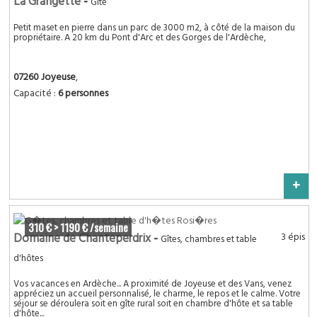
La Grangette
-
Gîte
Petit maset en pierre dans un parc de 3000 m2, à côté de la maison du
propriétaire. A 20 km du Pont d'Arc et des Gorges de l'Ardèche,
07260 Joyeuse
,
Capacité :
6 personnes
+
310 € > 1190 € /semaine
Domaine de Chanteperdrix
-
3 épis
Gîtes, chambres et table
d'hôtes
Vos vacances en Ardèche... A proximité de Joyeuse et des Vans, venez
appréciez un accueil personnalisé, le charme, le repos et le calme. Votre
séjour se déroulera soit en gîte rural soit en chambre d'hôte et sa table
d'hôte...