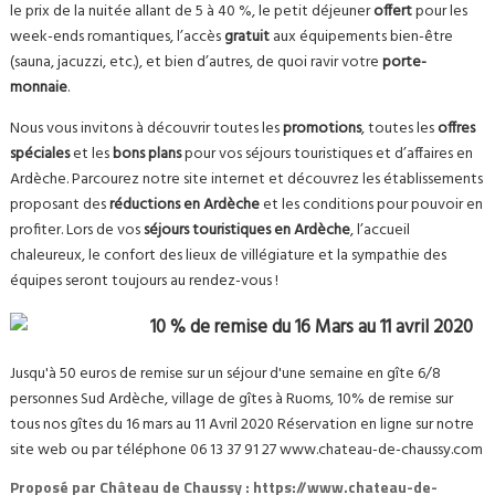
le prix de la nuitée allant de 5 à 40 %, le petit déjeuner
offert
pour les
week-ends romantiques, l’accès
gratuit
aux équipements bien-être
(sauna, jacuzzi, etc.), et bien d’autres, de quoi ravir votre
porte-
monnaie
.
Nous vous invitons à découvrir toutes les
promotions
, toutes les
offres
spéciales
et les
bons plans
pour vos séjours touristiques et d’affaires en
Ardèche. Parcourez notre site internet et découvrez les établissements
proposant des
réductions en Ardèche
et les conditions pour pouvoir en
profiter. Lors de vos
séjours touristiques en Ardèche
, l’accueil
chaleureux, le confort des lieux de villégiature et la sympathie des
équipes seront toujours au rendez-vous !
10 % de remise du 16 Mars au 11 avril 2020
Jusqu'à 50 euros de remise sur un séjour d'une semaine en gîte 6/8
personnes Sud Ardèche, village de gîtes à Ruoms, 10% de remise sur
tous nos gîtes du 16 mars au 11 Avril 2020 Réservation en ligne sur notre
site web ou par téléphone 06 13 37 91 27 www.chateau-de-chaussy.com
Proposé par
Château de Chaussy : https://www.chateau-de-