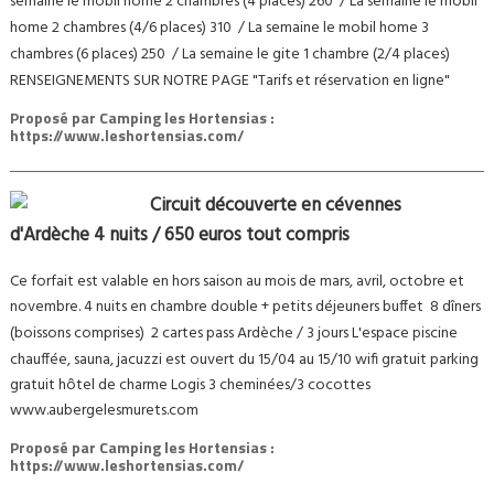
semaine le mobil home 2 chambres (4 places) 260  / La semaine le mobil
home 2 chambres (4/6 places) 310  / La semaine le mobil home 3
chambres (6 places) 250  / La semaine le gite 1 chambre (2/4 places)
RENSEIGNEMENTS SUR NOTRE PAGE "Tarifs et réservation en ligne"
Proposé par
Camping les Hortensias :
https://www.leshortensias.com/
Circuit découverte en cévennes
d'Ardèche 4 nuits / 650 euros tout compris
Ce forfait est valable en hors saison au mois de mars, avril, octobre et
novembre. 4 nuits en chambre double + petits déjeuners buffet  8 dîners
(boissons comprises)  2 cartes pass Ardèche / 3 jours L'espace piscine
chauffée, sauna, jacuzzi est ouvert du 15/04 au 15/10 wifi gratuit parking
gratuit hôtel de charme Logis 3 cheminées/3 cocottes
www.aubergelesmurets.com
Proposé par
Camping les Hortensias :
https://www.leshortensias.com/