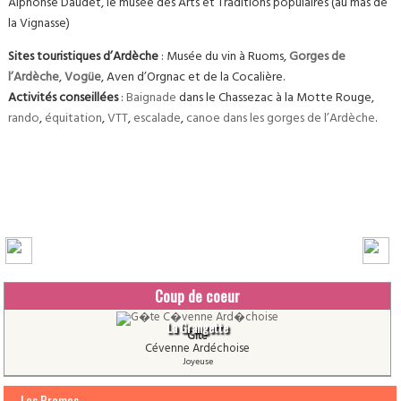
Alphonse Daudet, le musée des Arts et Traditions populaires (au mas de
la Vignasse)
Sites touristiques d’Ardèche
: Musée du vin à Ruoms,
Gorges de
l’Ardèche
,
Vogüe
, Aven d’Orgnac et de la Cocalière.
Activités conseillées
:
Baignade
dans le Chassezac à la Motte Rouge,
rando
,
équitation
,
VTT
,
escalade
,
canoe dans les gorges de l’Ardèche
.
Coup de coeur
La Grangette
Gîte
Cévenne Ardéchoise
Joyeuse
Les Promos