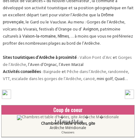
des lieux de vacances » du Nouvel Observateur , la commune a
développé son activité touristique et sa position géographique en fait
un excellent départ tant pour visiter l’Ardèche que la
Drôme
provençale
, le Gard ou le Vaucluse. Au menu : Gorges de l’Ardèche,
volcans du Vivarais, festivals d’Orange ou d’
Avignon
, patrimoine
culturels à
Vaison-la-romaine
,
Nîmes
, … à moins que vous ne préféreriez
profiter des nombreuses plages au bord de l’Ardèche.
Sites touristiques d’Ardèche à proximité
:
Vallon Pont d’Arc
et
Gorges
de l’Ardèche
, l’Aven d’Orgnac, l’Aven Marzal
Activités conseillées
:
Baignade
et
Pêche dans l’Ardèche
,
randonnée
,
VTT
,
escalade dans les gorges de l’Ardèche
,
canoë
, mini golf, Quad…
Coup de coeur
La Ferme d'Antan
Chambres et table d'hôtes, gite
Ardèche Méridionale
Chassiers