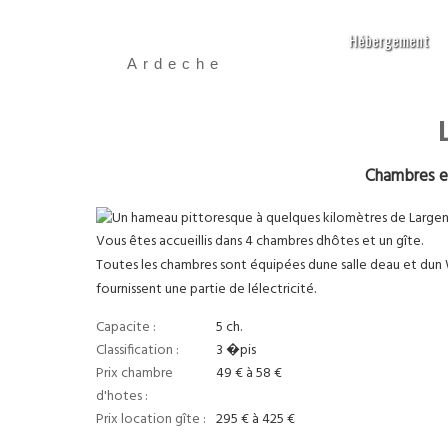
Hébergement
Ardeche
Chambres et
Un hameau pittoresque à quelques kilomètres de Largentiè
Vous êtes accueillis dans 4 chambres dhôtes et un gîte.
Toutes les chambres sont équipées dune salle deau et dun
fournissent une partie de lélectricité.
Capacite :
5 ch.
Classification :
3 �pis
Prix chambre
49 € à 58 €
d'hotes :
Prix location gîte :
295 € à 425 €