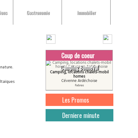
ions
Gastronomie
Immobilier
Coup de coeur
Camping Bonneval
 nature.
Camping, locations chalets-mobil
homes
Cévenne Ardéchoise
ltaïques
Fabras
Les Promos
Derniere minute